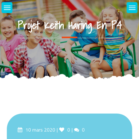
Skip
to
content
Projet Keith Haring En P4
Posted
Likes
Comments
10 mars 2020
0
0
on