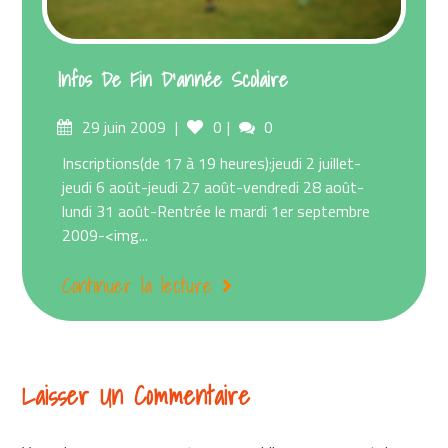
Infos De Fin D’année Scolaire
Posted
Comments
29 juin 2009
0
0
on
Inscriptions(de 17 à 19 heures):jeudi 2 juillet-
jeudi 6 août-jeudi 27 août-vendredi 28 août-
lundi 31 août-Rentrée le mardi 1er septembre
2009-<img...
Continuer la lecture
Laisser Un Commentaire