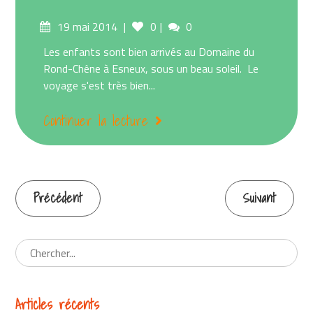
Posted
Comments
19 mai 2014
0
0
on
Les enfants sont bien arrivés au Domaine du
Rond-Chêne à Esneux, sous un beau soleil. Le
voyage s'est très bien...
Continuer la lecture
Précédent
Suivant
Continuer
la
lecture
Articles récents