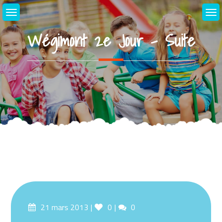
Skip
to
content
Wégimont 2e Jour – Suite
Posted
Likes
Comments
21 mars 2013
0
0
on