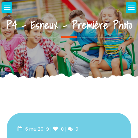
Skip
to
content
P4 – Esneux – Première Photo
Posted
Likes
Comments
6 mai 2019
0
0
on