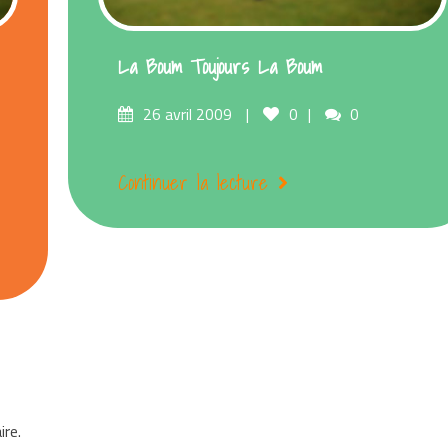
La Boum Toujours La Boum
Posted
Comments
26 avril 2009
0
0
on
Continuer la lecture
re.