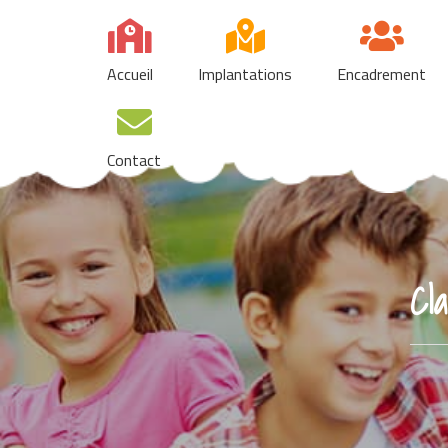
Skip
to
content
Accueil
Implantations
Encadrement
Contact
Cl