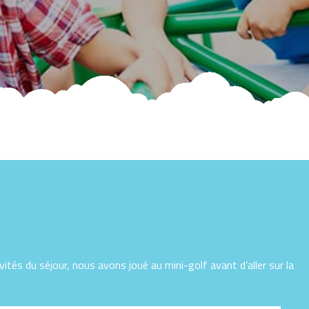
vités du séjour, nous avons joué au mini-golf avant d’aller sur la