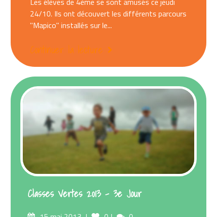
Les élèves de 4ème se sont amusés ce jeudi
24/10. Ils ont découvert les différents parcours
"Mapico" installés sur le...
Continuer la lecture
Classes Vertes 2013 – 3e Jour
Posted
Comments
15 mai 2013
0
0