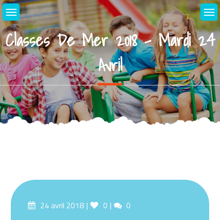
Skip
to
content
Classes De Mer 2018 – Mardi 24
Avril
Posted
Likes
Comments
24 avril 2018
0
0
on