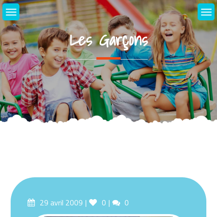
Skip
to
content
Les Garçons
Posted
Likes
Comments
29 avril 2009
0
0
on