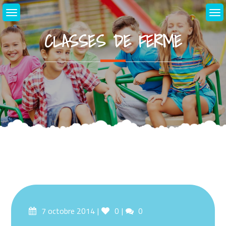
Skip
to
content
CLASSES DE FERME
Posted
Likes
Comments
7 octobre 2014
0
0
on