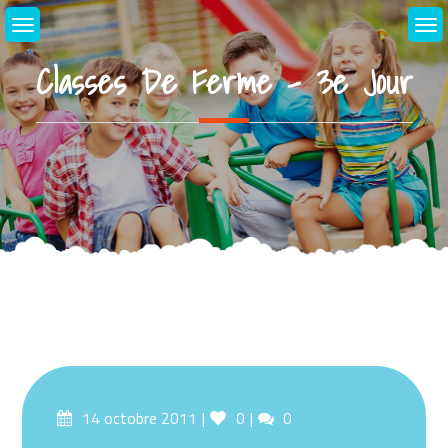
Skip
to
content
Classes De Ferme – 3e Jour
Posted
Likes
Comments
14 octobre 2011
0
0
on