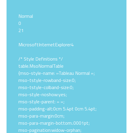
Normal
0
21
MicrosoftInternetExplorer4
/* Style Definitions */
table.MsoNormalTable
{mso-style-name: »Tableau Normal »;
mso-tstyle-rowband-size:0;
mso-tstyle-colband-size:0;
mso-style-noshow:yes;
mso-style-parent: » »;
mso-padding-alt:0cm 5.4pt 0cm 5.4pt;
mso-para-margin:0cm;
mso-para-margin-bottom:.0001pt;
mso-pagination:widow-orphan;