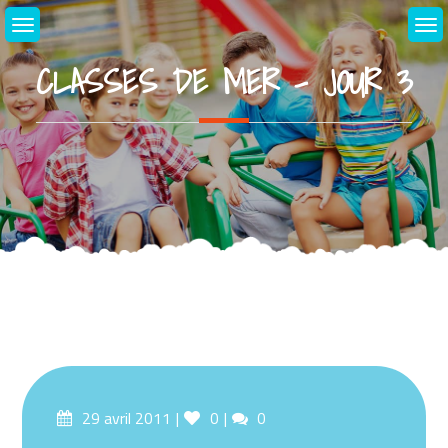
Skip
to
content
CLASSES DE MER – JOUR 3
Posted
Likes
Comments
29 avril 2011
0
0
on