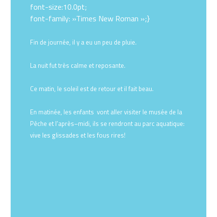
font-size:10.0pt;
font-family: »Times New Roman »;}
Fin de journée, il y a eu un peu de pluie.
La nuit fut très calme et reposante.
Ce matin, le soleil est de retour et il fait beau.
En matinée, les enfants vont aller visiter le musée de la
Pêche et l’après–midi, ils se rendront au parc aquatique:
vive les glissades et les fous rires!