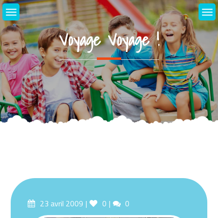
Skip
to
content
Voyage Voyage !
Posted
Likes
Comments
23 avril 2009
0
0
on