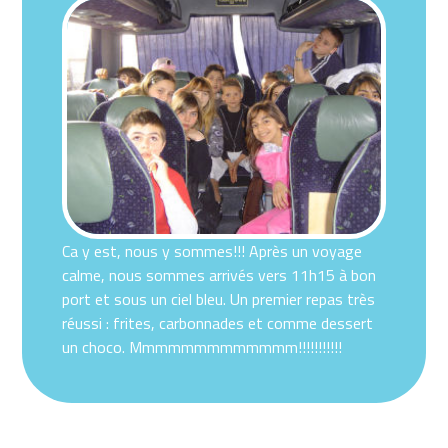
Ca y est, nous y sommes!!! Après un voyage
calme, nous sommes arrivés vers 11h15 à bon
port et sous un ciel bleu. Un premier repas très
réussi : frites, carbonnades et comme dessert
un choco. Mmmmmmmmmmmmm!!!!!!!!!!!