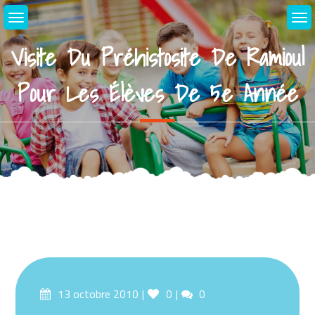
Skip
to
content
Visite Du Préhistosite De Ramioul
Pour Les Élèves De 5e Année
Posted
Likes
Comments
13 octobre 2010
0
0
on