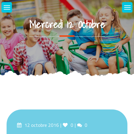
Skip
to
content
Mercredi 12 Octobre
Posted
Likes
Comments
12 octobre 2016
0
0
on