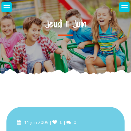
Skip
to
content
Jeudi 11 Juin
Posted
Likes
Comments
11 juin 2009
0
0
on