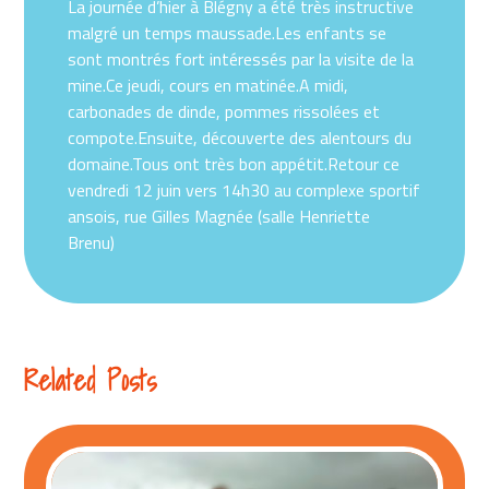
La journée d’hier à Blégny a été très instructive
malgré un temps maussade.Les enfants se
sont montrés fort intéressés par la visite de la
mine.Ce jeudi, cours en matinée.A midi,
carbonades de dinde, pommes rissolées et
compote.Ensuite, découverte des alentours du
domaine.Tous ont très bon appétit.Retour ce
vendredi 12 juin vers 14h30 au complexe sportif
ansois, rue Gilles Magnée (salle Henriette
Brenu)
Related Posts