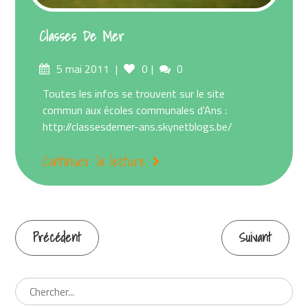
Classes De Mer
Posted
Comments
5 mai 2011
0
0
on
Toutes les infos se trouvent sur le site
commun aux écoles communales d'Ans :
http://classesdemer-ans.skynetblogs.be/
Continuer la lecture
Précédent
Suivant
Continuer
la