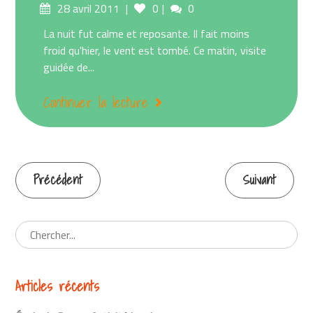
Posted
Comments
28 avril 2011
0
0
on
La nuit fut calme et reposante. Il fait moins
froid qu'hier, le vent est tombé. Ce matin, visite
guidée de...
Continuer la lecture
Précédent
Suivant
Continuer
la
lecture
Articles récents