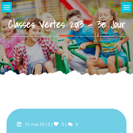
Skip
to
content
Classes Vertes 2013 – 3e Jour
Posted
Likes
Comments
15 mai 2013
0
0
on