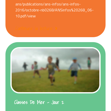
ans/publications/ans-infos/ans-infos-
2016/octobre-nb0268/ANSinfos%20268_06-
10.pdf/view
Continuer la lecture
Classes De Mer – Jour 2