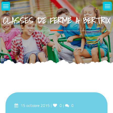
Skip
to
content
CLASSES DE FERME A BERTRIX
Posted
Likes
Comments
15 octobre 2015
0
0
on